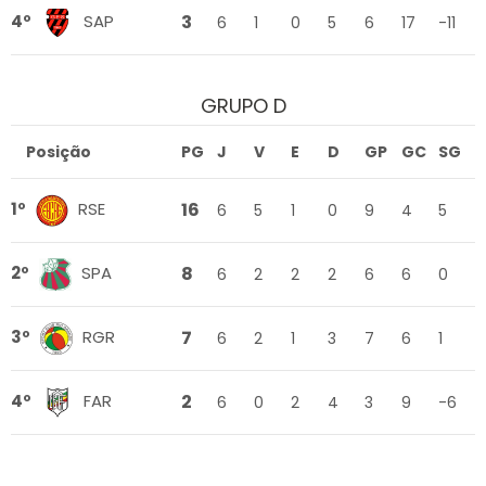
3
4º
SAP
6
1
0
5
6
17
-11
GRUPO D
Posição
PG
J
V
E
D
GP
GC
SG
16
1º
RSE
6
5
1
0
9
4
5
8
2º
SPA
6
2
2
2
6
6
0
7
3º
RGR
6
2
1
3
7
6
1
2
4º
FAR
6
0
2
4
3
9
-6