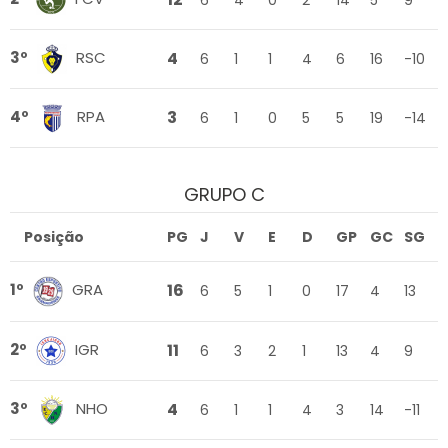
6
4
0
2
14
5
9
4
3º
RSC
6
1
1
4
6
16
-10
3
4º
RPA
6
1
0
5
5
19
-14
GRUPO C
Posição
PG
J
V
E
D
GP
GC
SG
16
1º
GRA
6
5
1
0
17
4
13
11
2º
IGR
6
3
2
1
13
4
9
4
3º
NHO
6
1
1
4
3
14
-11