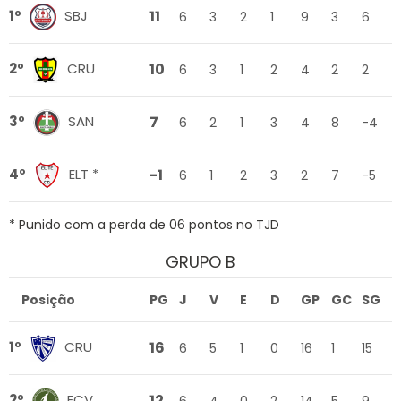
11
1º
SBJ
6
3
2
1
9
3
6
10
2º
CRU
6
3
1
2
4
2
2
7
3º
SAN
6
2
1
3
4
8
-4
-1
4º
ELT *
6
1
2
3
2
7
-5
* Punido com a perda de 06 pontos no TJD
GRUPO B
Posição
PG
J
V
E
D
GP
GC
SG
16
1º
CRU
6
5
1
0
16
1
15
12
2º
FCV