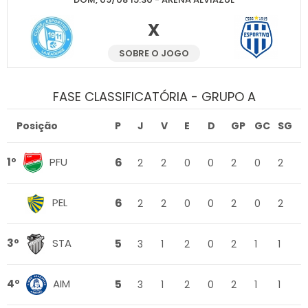
X
SOBRE O JOGO
FASE CLASSIFICATÓRIA - GRUPO A
Posição
P
J
V
E
D
GP
GC
SG
6
1º
PFU
2
2
0
0
2
0
2
6
PEL
2
2
0
0
2
0
2
5
3º
STA
3
1
2
0
2
1
1
5
4º
AIM
3
1
2
0
2
1
1