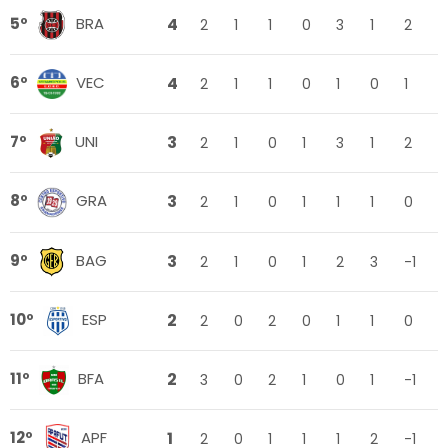
4
5º
BRA
2
1
1
0
3
1
2
4
6º
VEC
2
1
1
0
1
0
1
3
7º
UNI
2
1
0
1
3
1
2
3
8º
GRA
2
1
0
1
1
1
0
3
9º
BAG
2
1
0
1
2
3
-1
2
10º
ESP
2
0
2
0
1
1
0
2
11º
BFA
3
0
2
1
0
1
-1
1
12º
APF
2
0
1
1
1
2
-1