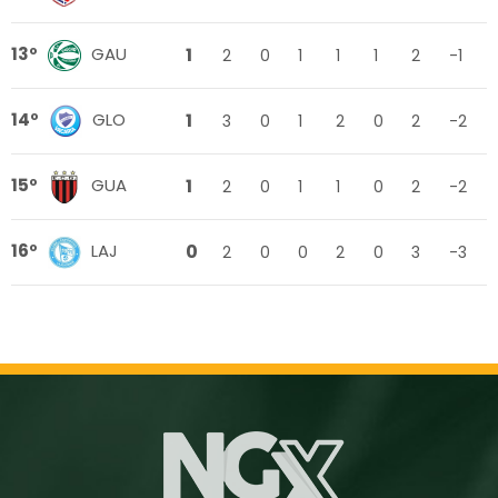
1
13º
GAU
2
0
1
1
1
2
-1
1
14º
GLO
3
0
1
2
0
2
-2
1
15º
GUA
2
0
1
1
0
2
-2
0
16º
LAJ
2
0
0
2
0
3
-3