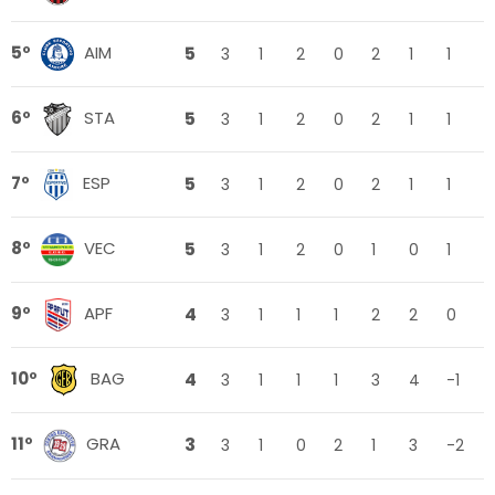
5
5º
AIM
3
1
2
0
2
1
1
5
6º
STA
3
1
2
0
2
1
1
5
7º
ESP
3
1
2
0
2
1
1
5
8º
VEC
3
1
2
0
1
0
1
4
9º
APF
3
1
1
1
2
2
0
4
10º
BAG
3
1
1
1
3
4
-1
3
11º
GRA
3
1
0
2
1
3
-2