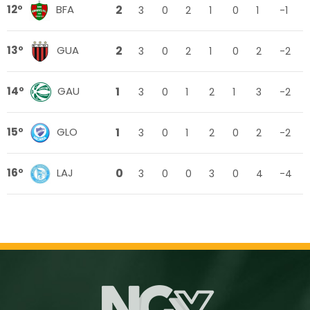
2
12º
BFA
3
0
2
1
0
1
-1
2
13º
GUA
3
0
2
1
0
2
-2
1
14º
GAU
3
0
1
2
1
3
-2
1
15º
GLO
3
0
1
2
0
2
-2
0
16º
LAJ
3
0
0
3
0
4
-4