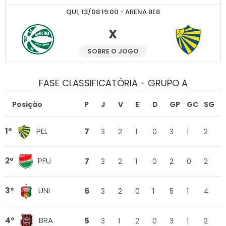
QUI, 13/08 19:00 - ARENA BE8
X
SOBRE O JOGO
FASE CLASSIFICATÓRIA - GRUPO A
Posição
P
J
V
E
D
GP
GC
SG
7
1º
PEL
3
2
1
0
3
1
2
7
2º
PFU
3
2
1
0
2
0
2
6
3º
UNI
3
2
0
1
5
1
4
5
4º
BRA
3
1
2
0
3
1
2