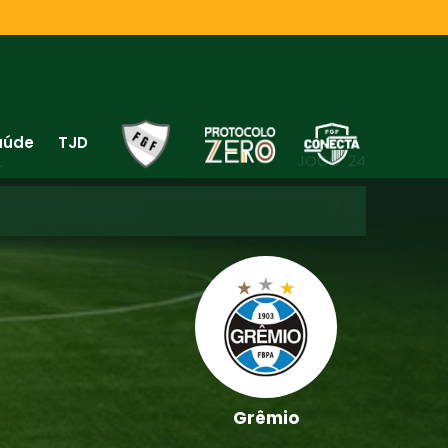
aúde
TJD
L
JOGO: 24
Grêmio