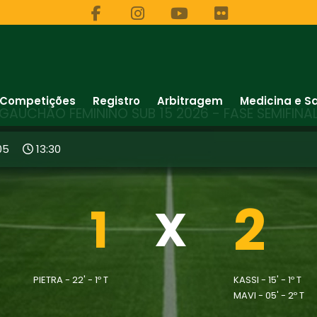
Competições
Registro
Arbitragem
Medicina e S
GAUCHÃO FEMININO SUB 15 2026 - FASE SEMIFINA
05
13:30
2
1
X
PIETRA - 22' - 1º T
KASSI - 15' - 1º T
MAVI - 05' - 2º T