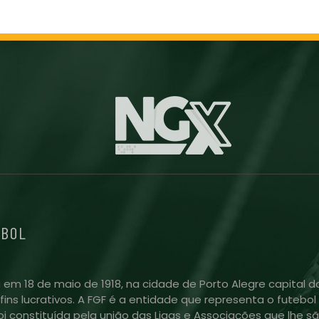
EBOL
 em 18 de maio de 1918, na cidade de Porto Alegre capital do
m fins lucrativos. A FGF é a entidade que representa o futeb
i constituída pela união das Ligas e Associações que lhe sã