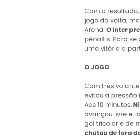
Com o resultado,
jogo da volta, ma
Arena.
O Inter pr
pênaltis. Para se
uma vitória a par
O JOGO
Com três volant
evitou a pressão i
Aos 10 minutos,
Ni
avançou livre e t
gol tricolor e de
chutou de fora d