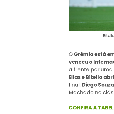
Bitel
O
Grêmio está em
venceu o Internac
à frente por uma
Elias e Bitello a
final,
Diego Souza,
Machado no cláss
CONFIRA A TABE