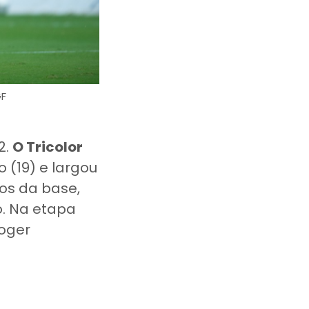
GF
2.
O Tricolor
 (19) e largou
os da base,
. Na etapa
oger