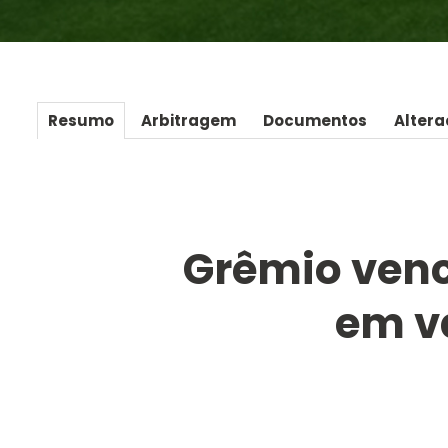
Resumo
Arbitragem
Documentos
Altera
Grêmio vence
em v