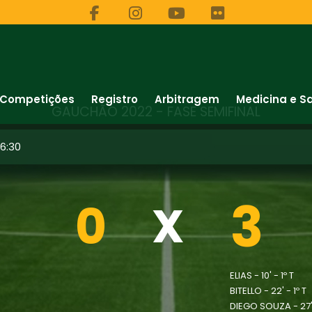
Competições
Registro
Arbitragem
Medicina e S
GAUCHÃO 2022 - FASE SEMIFINAL
6:30
3
0
X
ELIAS - 10' - 1º T
BITELLO - 22' - 1º T
DIEGO SOUZA - 27' 