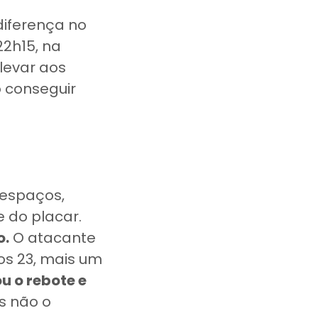
iferença no
22h15, na
levar aos
o conseguir
 espaços,
e do placar.
o.
O atacante
aos 23, mais um
ou o rebote e
s não o