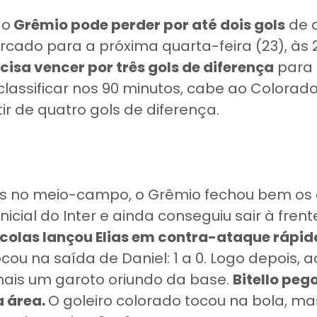
 o
Grêmio pode perder por até dois gols
de d
rcado para a próxima quarta-feira (23), às 
ecisa vencer por três gols de diferença
para 
 classificar nos 90 minutos, cabe ao Colorad
tir de quatro gols de diferença.
es no meio-campo, o Grêmio fechou bem os
nicial do Inter e ainda conseguiu sair à frent
colas lançou Elias em contra-ataque rápid
ocou na saída de Daniel: 1 a 0. Logo depois, 
 mais um garoto oriundo da base.
Bitello peg
a área.
O goleiro colorado tocou na bola, ma