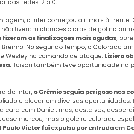
rar das redes: 2 a 0.
ntagem, o Inter começou a ir mais à frente.
, não tiveram chances claras de gol no prim
o fizeram as finalizações mais agudas
, por
e Brenno. No segundo tempo, o Colorado a
de Wesley no comando de ataque.
Liziero o
fesa.
Taison também teve oportunidade na 
a do Inter,
o Grêmio seguia perigoso nos c
liado o placar em diversas oportunidades. E
 cara com Daniel, mas, desta vez, desperdi
quase marcou, mas o goleiro colorado espa
al Paulo Victor foi expulso por entrada em 