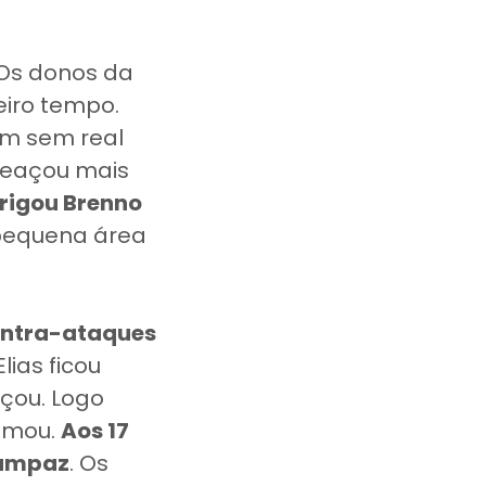
 Os donos da
eiro tempo.
ém sem real
meaçou mais
brigou Brenno
pequena área
ontra-ataques
lias ficou
çou. Logo
lmou.
Aos 17
Campaz
. Os