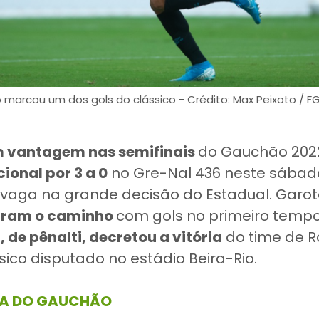
lo marcou um dos gols do clássico - Crédito: Max Peixoto / F
 vantagem nas semifinais
do Gauchão 202
ional por 3 a 0
no Gre-Nal 436 neste sábado
 vaga na grande decisão do Estadual. Garot
briram o caminho
com gols no primeiro tempo
 de pênalti, decretou a vitória
do time de R
ico disputado no estádio Beira-Rio.
LA DO GAUCHÃO