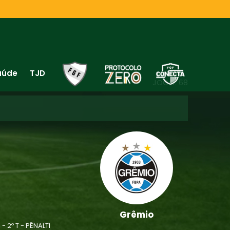
aúde
TJD
JOGO: 68
Grêmio
- 2º T - PÊNALTI