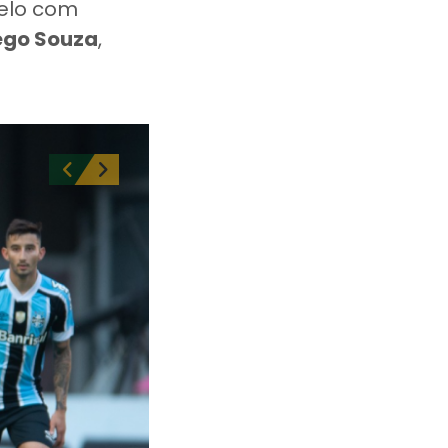
uelo com
iego Souza
,