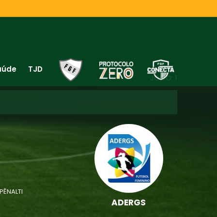
aúde
TJD
JOGO: 1
 PÊNALTI
ADERGS