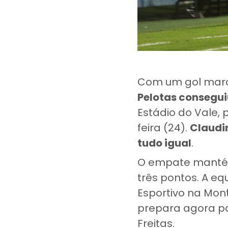
Com um gol marc
Pelotas consegui
Estádio do Vale,
feira (24).
Claudi
tudo igual
.
O empate mant
três pontos. A eq
Esportivo na Mon
prepara agora par
Freitas.