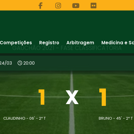
Competições
Registro
Arbitragem
Medicina e S
GAUCHÃO 2021 - FASE CLASSIFICATÓRIA
24/03
20:00
1
1
X
CLAUDINHO - 06' - 2º T
BRUNO - 45' - 2º T