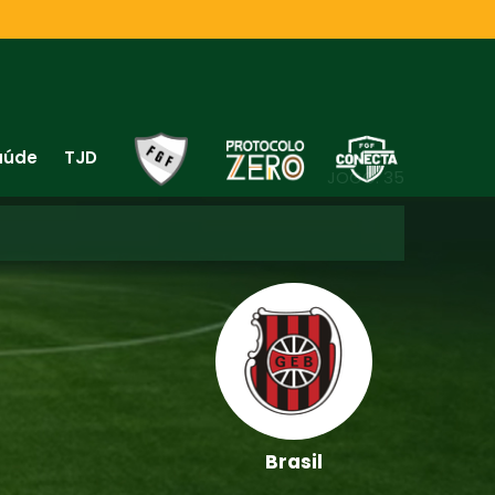
aúde
TJD
JOGO: 35
Brasil