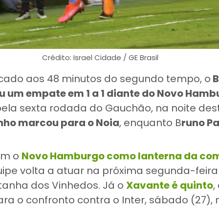
Crédito: Israel Cidade / GE Brasil
ado aos 48 minutos do segundo tempo, o
B
u um empate em 1 a 1 diante do Novo Hamb
 pela sexta rodada do Gauchão, na noite des
nho marcou para o Noia
, enquanto B
runo Pa
ém o
Novo Hamburgo
como lanterna da co
uipe volta a atuar na próxima segunda-feira 
tanha dos Vinhedos. Já o
Xavante é quinto
,
a o confronto contra o Inter, sábado (27), 