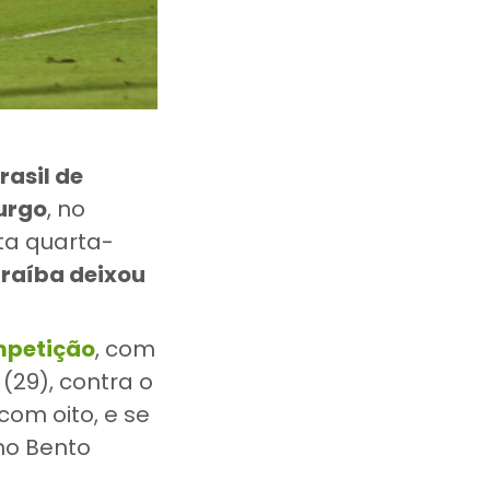
rasil de
urgo
, no
ta quarta-
raíba deixou
mpetição
, com
(29), contra o
 com oito, e se
no Bento