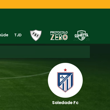
aúde
TJD
JOGO: 26
T
Soledade Fc