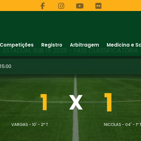
Competições
Registro
Arbitragem
Medicina e S
ESTADUAL SUB 15 2026 - FASE CLASSIFICATÓRIA
15:00
1
1
X
VARGAS - 10' - 2º T
NICOLAS - 04' - 1º 