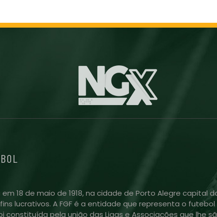
EBOL
 em 18 de maio de 1918, na cidade de Porto Alegre capital do
m fins lucrativos. A FGF é a entidade que representa o futeb
i constituída pela união das Ligas e Associações que lhe sã