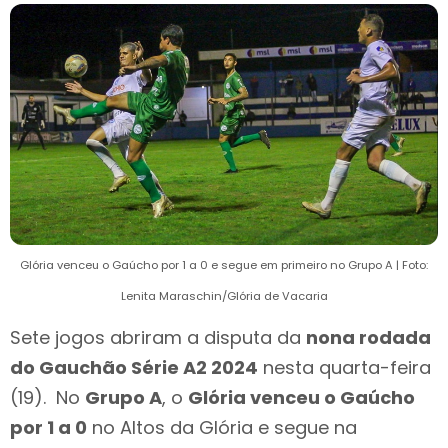
Glória venceu o Gaúcho por 1 a 0 e segue em primeiro no Grupo A | Foto:
Lenita Maraschin/Glória de Vacaria
Sete jogos abriram a disputa da
nona rodada
do Gauchão Série A2 2024
nesta quarta-feira
(19). No
Grupo A
, o
Glória venceu o Gaúcho
por 1 a 0
no Altos da Glória e segue na