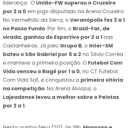
liderança. O
União-FW superou o Cruzeiro
por 2 a 0
em jogo disputado na Arena Cruzeiro.
No Vermelhão da Serra, o
Veranópolis fez 3 a 1
no Passo Fundo
. Por fim, o
Brasil-Far, de
virada, ganhou do Esportivo por 2 a 1
nas
Castanheiras. Já pelo
Grupo B
, o
Inter-SM
bateu o São Gabriel por 5 a 2
no Sílvio Corrêa
e manteve a primeira posição. O
Futebol Com
Vida venceu o Bagé por 1 a 0
, no CT Futebol
Com Vida Saf, e conquistou a
primeira vitória
na competição
. Na Arena Alviazul, o
Lajeadense levou a melhor sobre o Pelotas
por 2 a 1
.
Nesta quinta-feira (20), às 19h,
Monsoon e