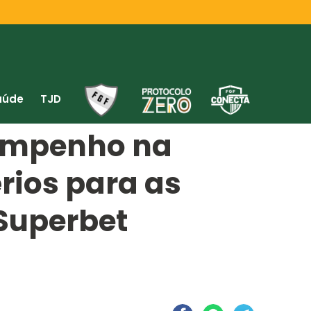
aúde
TJD
empenho na
érios para as
Superbet