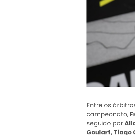
Entre os árbitr
campeonato,
F
seguido por
All
Goulart, Tiago