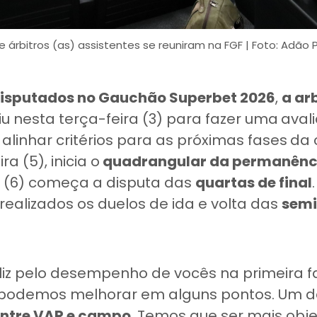
 e árbitros (as) assistentes se reuniram na FGF | Foto: Adão 
disputados no Gauchão Superbet 2026
,
a ar
iu nesta terça-feira (3) para fazer uma
aval
e alinhar critérios para as próximas fases
da 
a (5), inicia o
quadrangular da permanênci
 (6) começa a disputa das
quartas de final
ealizados os duelos de ida e volta das
semi
eliz pelo desempenho de vocês na primeira f
 podemos melhorar em alguns pontos. Um de
ntre VAR e campo
. Temos que ser mais objet