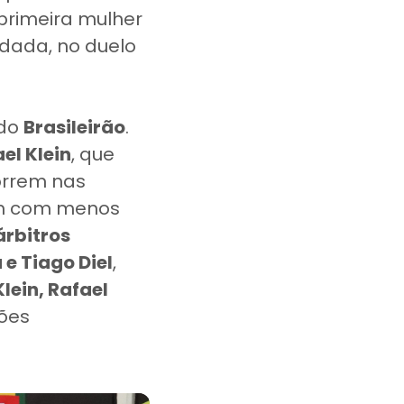
 primeira mulher
odada, no duelo
 do
Brasileirão
.
el Klein
, que
orrem nas
em com menos
árbitros
 e Tiago Diel
,
lein, Rafael
ões