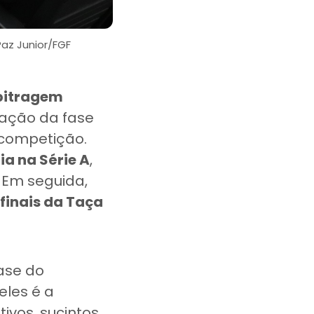
Paz Junior/FGF
bitragem
iação da fase
competição.
a na Série A
,
. Em seguida,
finais da Taça
ase do
les é a
ivos, sucintos,