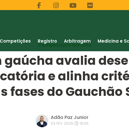
Competições
Registro
Arbitragem
Medicina e S
Campeonato Gaúcho
m gaúcha avalia des
icatória e alinha crit
s fases do Gauchão 
Adão Paz Junior
03 FEV 2026
19:00