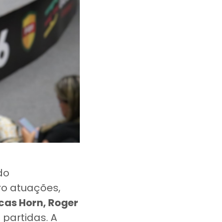
do
ro atuações,
ucas Horn, Roger
 partidas. A