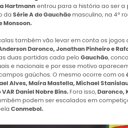
sa Hartmann
entrou para a história ao ser a
o da
Série A do Gauchão
masculino, na 4ª r
e Monsoon.
calas também vão levar em conta os jogos
Anderson Daronco, Jonathan Pinheiro e Rafa
s duas partidas cada pelo
Gauchão
, conc
ais e nacionais e por esse motivo aparec
s campos gaúchos. O mesmo ocorre com os
ael Alves, Maíra Mastella, Michael Stanislau
o VAR
Daniel Nobre Bins.
Fora isso,
Daronco, K
ambém podem ser escalados em competiç
pela
Conmebol.