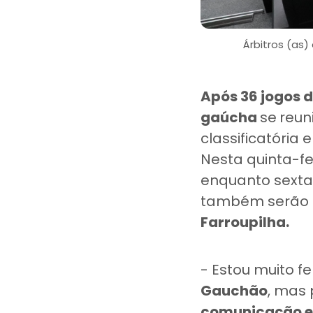
Árbitros (as)
Após 36 jogos 
gaúcha
se
reun
classificatória 
Nesta quinta-feir
enquanto sexta
também serão r
Farroupilha.
- Estou muito f
Gauchão
, mas
comunicação e