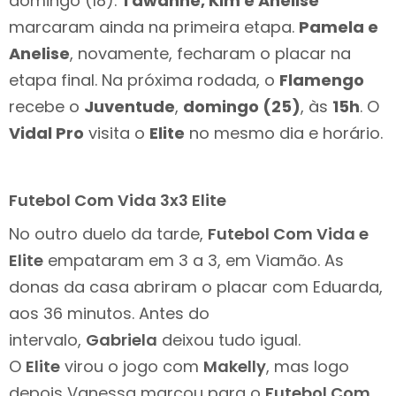
domingo (18).
Tawanne, Kim e Anelise
marcaram ainda na primeira etapa.
Pamela e
Anelise
, novamente, fecharam o placar na
etapa final. Na próxima rodada, o
Flamengo
recebe o
Juventude
,
domingo (25)
, às
15h
. O
Vidal Pro
visita o
Elite
no mesmo dia e horário.
Futebol Com Vida 3x3 Elite
No outro duelo da tarde,
Futebol Com Vida e
Elite
empataram em 3 a 3, em Viamão. As
donas da casa abriram o placar com Eduarda,
aos 36 minutos. Antes do
intervalo,
Gabriela
deixou tudo igual.
O
Elite
virou o jogo com
Makelly
, mas logo
depois Vanessa marcou para o
Futebol Com