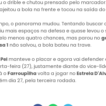
u o drible e chutou prensado pelo marcador
ajeitou a bola na frente e tocou na saída do 
po, o panorama mudou. Tentando buscar 
iu mais espaços na defesa e quase levou o 
elo menos quatro chances, mas parou no
g
sa 1
não salvou, a bola bateu na trave.
-Pel
manteve o placar e agora vai defender o
ta-feira (27), justamente diante do vice-lí
Já o
Farroupilha
volta a jogar no
Estrela D'Al
ém dia 27, pela terceira rodada.