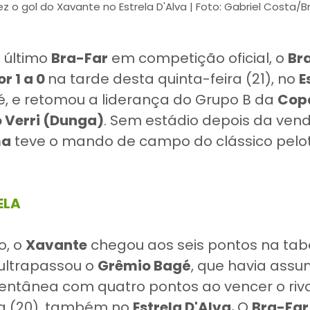
fez o gol do Xavante no Estrela D'Alva | Foto: Gabriel Costa/Br
 último
Bra-Far
em competição oficial, o
Bra
r 1 a 0
na tarde desta quinta-feira (21), no
E
é, e retomou a liderança do Grupo B da
Copa
 Verri (Dunga)
. Sem estádio depois da ven
ma
teve o mando de campo do clássico pelo
ELA
o, o
Xavante
chegou aos seis pontos na tab
 ultrapassou o
Grêmio Bagé
, que havia assu
ntânea com quatro pontos ao vencer o riv
ta (20), também no
Estrela D'Alva.
O
Bra-Far