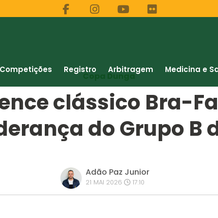
Competições
Registro
Arbitragem
Medicina e S
Copa Dunga
vence clássico Bra-F
iderança do Grupo B 
Adão Paz Junior
21 MAI 2026
17:10