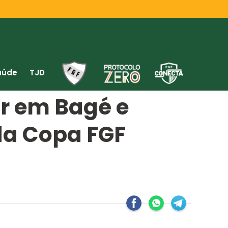
aúde
TJD
ar em Bagé e
da Copa FGF