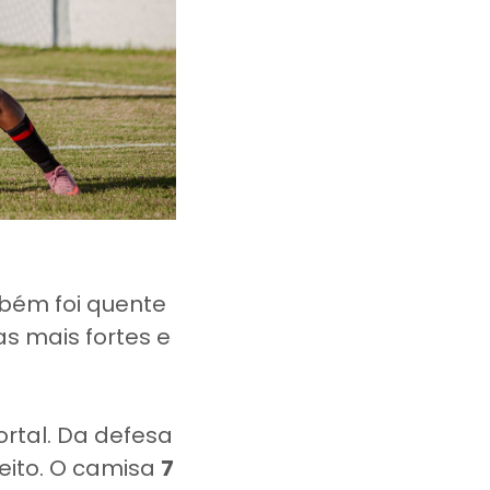
ém foi quente
s mais fortes e
ortal. Da defesa
eito. O camisa
7