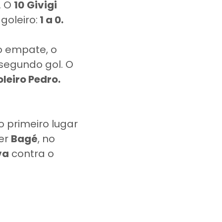
. O
10
Givigi
goleiro:
1 a 0.
o empate, o
segundo gol. O
oleiro Pedro.
 primeiro lugar
der
Bagé
, no
va
contra o