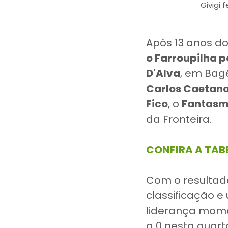
Givigi 
Após 13 anos do
o Farroupilha po
D'Alva
, em Bag
Carlos Caetano
Fico
, o
Fantas
da Fronteira.
CONFIRA A TAB
Com o resultad
classificação e
liderança mome
a 0 nesta quar