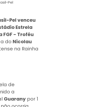
asil-Pel
sil-Pel venceu
stádio Estrela
 FGF - Troféu
da do
Nicolau
tense na Rainha
ela de
mido a
al
Guarany
por 1
não ocorria