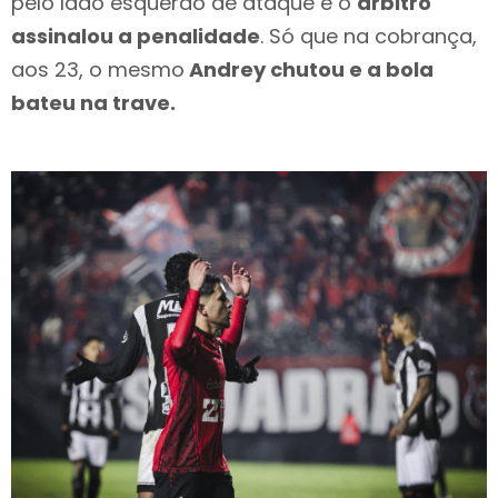
pelo lado esquerdo de ataque e o
árbitro
assinalou a penalidade
. Só que na cobrança,
aos 23, o mesmo
Andrey chutou e a bola
bateu na trave.