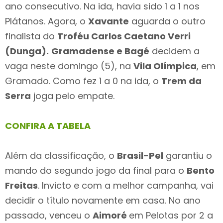
ano consecutivo. Na ida, havia sido 1 a 1 nos
Plátanos. Agora, o
Xavante
aguarda o outro
finalista do
Troféu Carlos Caetano Verri
(Dunga).
Gramadense e Bagé
decidem a
vaga neste domingo (5), na
Vila Olímpica
, em
Gramado. Como fez 1 a 0 na ida, o
Trem da
Serra
joga pelo empate.
CONFIRA A TABELA
Além da classificação, o
Brasil-Pel
garantiu o
mando do segundo jogo da final para o
Bento
Freitas
. Invicto e com a melhor campanha, vai
decidir o título novamente em casa. No ano
passado, venceu o
Aimoré
em Pelotas por 2 a