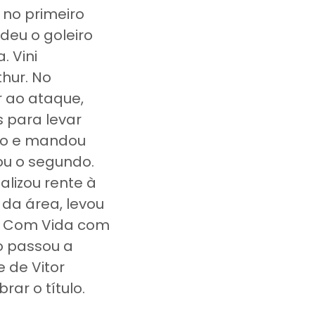
 no primeiro
deu o goleiro
 Vini
hur. No
r ao ataque,
 para levar
ado e mandou
ou o segundo.
alizou rente à
 da área, levou
ol Com Vida com
o passou a
 de Vitor
rar o título.