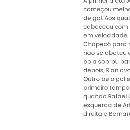
A primeira etap
começou melhor
de gol. Aos qua
cabeceou com pe
em velocidade, 
Chapecó para m
não se abateu e
bola sobrou par
depois, Rian av
Outro belo gol 
primeiro tempo.
quando Rafael G
esquerda de Arth
direita e Bernar