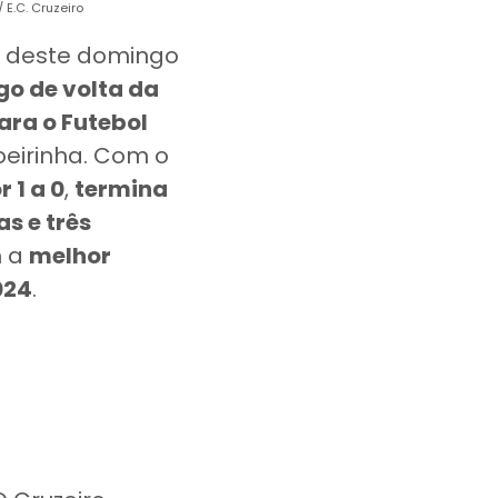
 E.C. Cruzeiro
 deste domingo
go de volta da
ara o Futebol
eirinha. Com o
 1 a 0
,
termina
as e três
m a
melhor
024
.