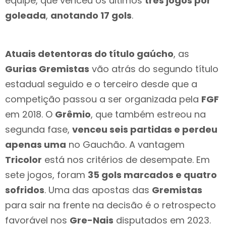
equipe, que venceu os últimos
três jogos por
goleada
,
anotando 17 gols
.
Atuais detentoras do título gaúcho
, as
Gurias Gremistas
vão atrás do segundo título
estadual seguido e o terceiro desde que a
competição passou a ser organizada pela
FGF
em 2018. O
Grêmio
, que também estreou na
segunda fase,
venceu seis partidas e perdeu
apenas uma
no Gauchão. A vantagem
Tricolor
está nos critérios de desempate. Em
sete jogos, foram
35 gols marcados e quatro
sofridos
. Uma das apostas das
Gremistas
para sair na frente na decisão é o retrospecto
favorável nos
Gre-Nais
disputados em 2023.