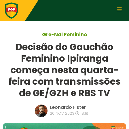
Gre-Nal Feminino
Decisão do Gauchão
Feminino Ipiranga
começa nesta quarta-
feira com transmissões
de GE/GZH e RBS TV
Leonardo Fister
20 NOV 2023
18:18