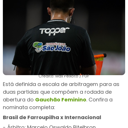
Crédito: Max Peixoto / FGF
Está definida a escala de arbitragem para as
duas partidas que compõem a rodada de
abertura do
Gauchão Feminino
. Confira a
nominata completa:
Brasil de Farroupilha x Internacional
- Árbitro: Marcelo Oswaldo Bitelbron