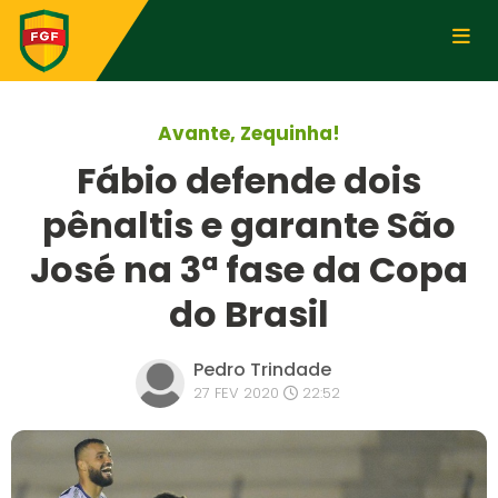
Avante, Zequinha!
Fábio defende dois
pênaltis e garante São
José na 3ª fase da Copa
do Brasil
Pedro Trindade
27 FEV 2020
22:52