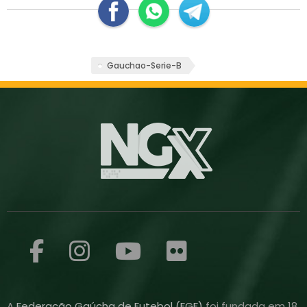
Gauchao-Serie-B
A
Federação Gaúcha de Futebol (FGF)
foi fundada em 18