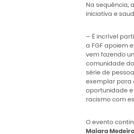
Na sequência, 
iniciativa e sa
– É incrível par
a FGF apoiem es
vem fazendo um
comunidade do 
série de pesso
exemplar para o
oportunidade e
racismo com es
O evento conti
Maiara Medeir