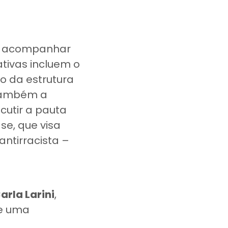
ra acompanhar
ativas incluem o
uo da estrutura
 também a
cutir a pauta
se, que visa
ntirracista –
arla Larini
,
ue uma