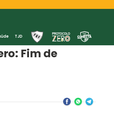
aúde
TJD
ero: Fim de