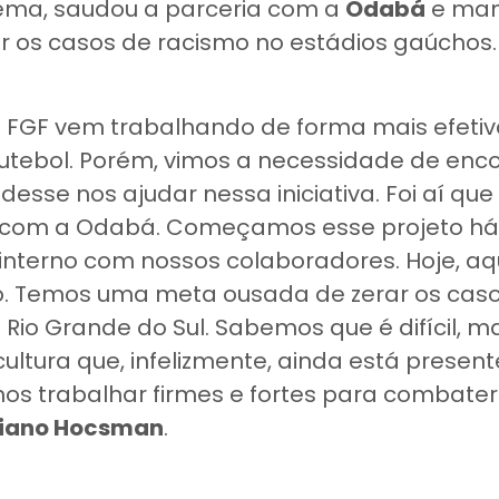
tema, saudou a parceria com a
Odabá
e man
ar os casos de racismo no estádios gaúchos.
a FGF vem trabalhando de forma mais efeti
futebol. Porém, vimos a necessidade de enc
desse nos ajudar nessa iniciativa. Foi aí 
o com a Odabá. Começamos esse projeto h
interno com nossos colaboradores. Hoje, a
ro. Temos uma meta ousada de zerar os cas
 Rio Grande do Sul. Sabemos que é difícil, 
ultura que, infelizmente, ainda está presen
os trabalhar firmes e fortes para combater
ciano Hocsman
.