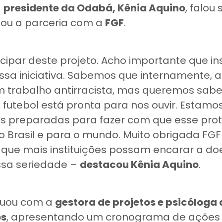
a
presidente da Odabá, Kênia Aquino
, falou
udou a parceria com a
FGF
.
ticipar deste projeto. Acho importante que i
sa iniciativa. Sabemos que internamente, 
 trabalho antirracista, mas queremos sabe
futebol está pronta para nos ouvir. Estam
as preparadas para fazer com que esse prot
 Brasil e para o mundo. Muito obrigada FGF
 que mais instituições possam encarar a d
sa seriedade –
destacou Kênia Aquino
.
nuou com a
gestora de projetos e psicóloga
os
, apresentando um cronograma de ações 