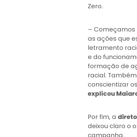
Zero.
– Começamos c
as ações que es
letramento racia
e do funciona
formação de age
racial. Também 
conscientizar o
explicou Maiar
Por fim, a
direto
deixou claro o 
campanha.