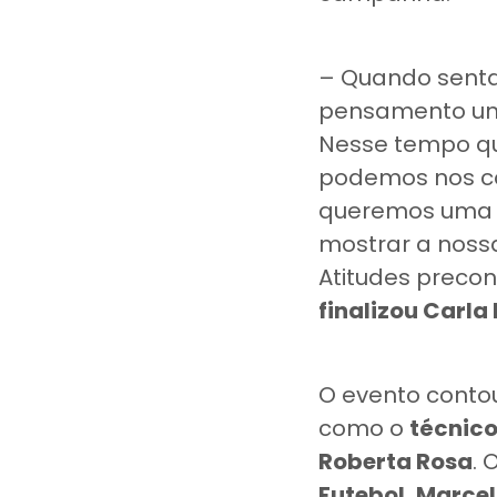
– Quando senta
pensamento un
Nesse tempo qu
podemos nos co
queremos uma 
mostrar a nossa
Atitudes precon
finalizou Carla 
O evento conto
como o
técnico
Roberta Rosa
. 
Futebol, Marce