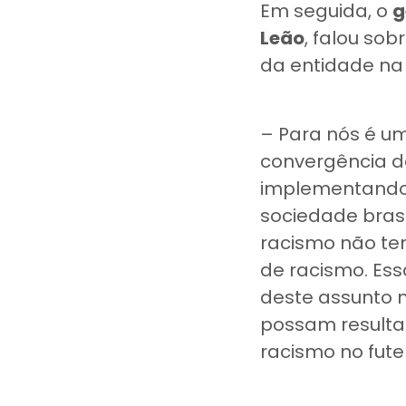
Em seguida, o
g
Leão
, falou so
da entidade na 
– Para nós é um
convergência d
implementando 
sociedade bras
racismo não te
de racismo. Ess
deste assunto n
possam resultar
racismo no fut