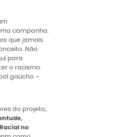
 um
 uma campanha.
os que jamais
onceito. Não
ui para
er o racismo.
ebol gaúcho –
es do projeto,
ventude,
Racial no
assim como