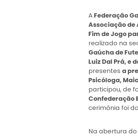
A
Federação Ga
Associação de
Fim de Jogo pa
realizado na s
Gaúcha de Fute
Luiz Dal Prá, e
presentes
a pr
Psicóloga, Maia
participou, de f
Confederação Br
cerimônia foi d
Na abertura do