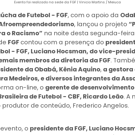
Evento foi realizado na sede da FGF | Vinicio Martins / Meiuca
úcha de Futebol - FGF
, com o apoio da
Oda
 Afroempreendedorismo
, lançou o projeto
“P
ra o Racismo”
na noite desta segunda-feira 
ede
FGF
contou com a presença do
presiden
bol - FGF, Luciano Hocsman, do vice-presid
 demais membros da diretoria da FGF
. Tamb
esidente da Obabá, Kênia Aquino
,
a gestora 
ra Medeiros, e diversos integrantes da Ass
orma on-line, o
gerente de desenvolvimento 
asileira de Futebol - CBF, Ricardo Leão
. A
o produtor de conteúdo, Frederico Angelos.
 evento, o
presidente da FGF, Luciano Hocs