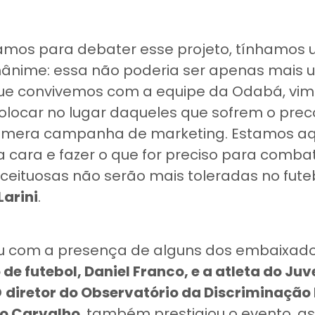
mos para debater esse projeto, tínhamos
ânime: essa não poderia ser apenas mais
e convivemos com a equipe da Odabá, vim
locar no lugar daqueles que sofrem o prec
mera campanha de marketing. Estamos aq
 cara e fazer o que for preciso para combat
ceituosas não serão mais toleradas no fut
Larini
.
u com a presença de alguns dos embaixador
 de futebol, Daniel Franco, e a atleta do Ju
O
diretor do Observatório da Discriminação 
lo Carvalho
, também prestigiou o evento, 