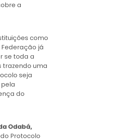
 sobre a
nstituições como
a Federação já
r se toda a
os trazendo uma
ocolo seja
 pela
oença do
 da Odabá,
do Protocolo