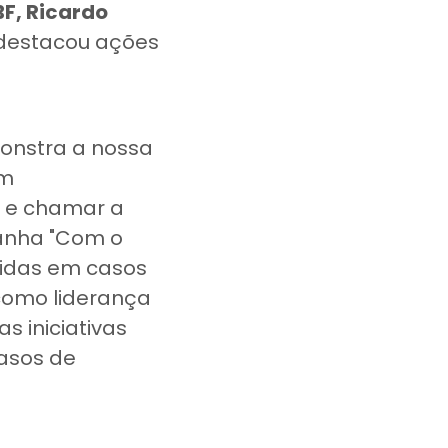
BF, Ricardo
m destacou ações
monstra a nossa
em
 e chamar a
anha "Com o
tidas em casos
 como liderança
s iniciativas
casos de