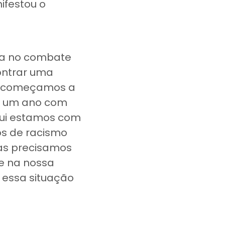
ifestou o
va no combate
ontrar uma
que começamos a
á um ano com
qui estamos com
os de racismo
mas precisamos
te na nossa
 essa situação