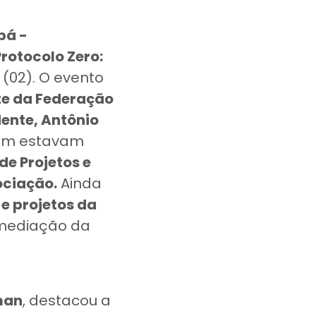
bá -
rotocolo Zero:
(02). O evento
te da Federação
ente, Antônio
ém estavam
de Projetos e
ociação.
Ainda
e projetos da
 mediação da
man
, destacou a