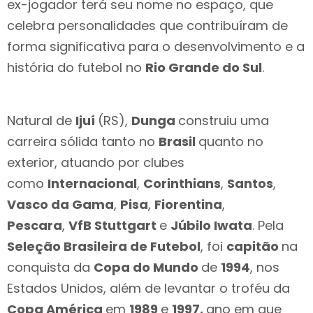
ex-jogador terá seu nome no espaço, que
celebra personalidades que contribuíram de
forma significativa para o desenvolvimento e a
história do futebol no
Rio Grande do Sul
.
Natural de
Ijuí
(RS),
Dunga
construiu uma
carreira sólida tanto no
Brasil
quanto no
exterior, atuando por clubes
como
Internacional
,
Corinthians
,
Santos
,
Vasco da Gama
,
Pisa
,
Fiorentina
,
Pescara
,
VfB Stuttgart
e
Júbilo Iwata
. Pela
Seleção Brasileira de Futebol
, foi
capitão
na
conquista da
Copa do Mundo
de
1994
, nos
Estados Unidos, além de levantar o troféu da
Copa América
em
1989
e
1997,
ano em que