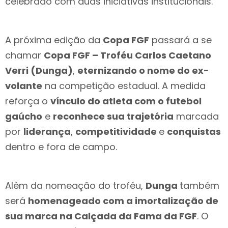
celebrado com duas iniciativas institucionais.
A próxima edição da
Copa FGF
passará a se
chamar
Copa FGF – Troféu Carlos Caetano
Verri (Dunga)
,
eternizando o nome do ex-
volante
na competição estadual. A medida
reforça o
vínculo do atleta com o futebol
gaúcho
e
reconhece sua trajetória
marcada
por
liderança
,
competitividade
e
conquistas
dentro e fora de campo.
Além da nomeação do troféu,
Dunga
também
será
homenageado com a imortalização de
sua marca na Calçada da Fama da FGF
. O