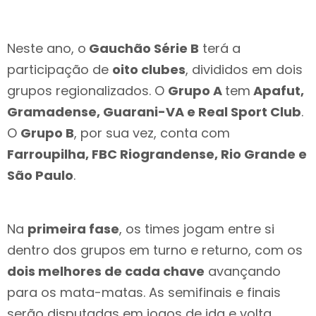
Neste ano, o
Gauchão Série B
terá a
participação de
oito clubes
, divididos em dois
grupos regionalizados. O
Grupo A
tem
Apafut,
Gramadense, Guarani-VA e Real Sport Club
.
O
Grupo B
, por sua vez, conta com
Farroupilha, FBC Riograndense, Rio Grande e
São Paulo
.
Na
primeira fase
, os times jogam entre si
dentro dos grupos em turno e returno, com os
dois melhores de cada chave
avançando
para os mata-matas. As semifinais e finais
serão disputadas em jogos de ida e volta.