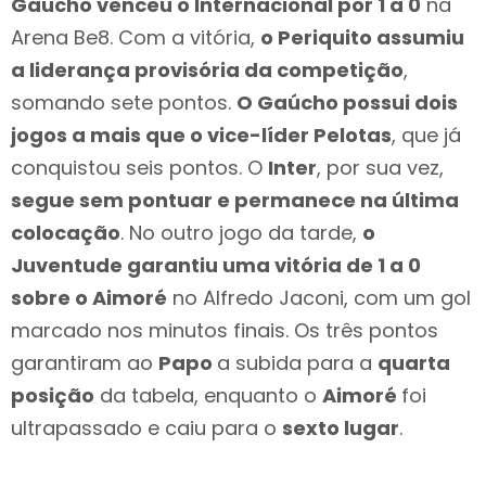
Gaúcho venceu o Internacional por 1 a 0
na
Arena Be8. Com a vitória,
o Periquito assumiu
a liderança provisória da competição
,
somando sete pontos.
O Gaúcho possui dois
jogos a mais que o vice-líder Pelotas
, que já
conquistou seis pontos. O
Inter
, por sua vez,
segue sem pontuar e permanece na última
colocação
. No outro jogo da tarde,
o
Juventude garantiu uma vitória de 1 a 0
sobre o Aimoré
no Alfredo Jaconi, com um gol
marcado nos minutos finais. Os três pontos
garantiram ao
Papo
a subida para a
quarta
posição
da tabela, enquanto o
Aimoré
foi
ultrapassado e caiu para o
sexto lugar
.