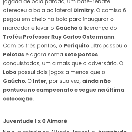
jogada de bola parada, um bate-rebate
ofereceu a bola ao lateral
Dimitry
. O camisa 6
pegou em cheio na bola para inaugurar o
marcador e levar o
Gaúcho
à liderança do
Troféu Professor Ruy Carlos Ostermann
.
Com os três pontos, o
Periquito
ultrapassou o
Pelotas
e agora soma
sete pontos
conquistados, um a mais que o adversário. O
Lobo
possui dois jogos a menos que o
Gaúcho
. O
Inter
, por sua vez,
ainda não
pontuou no campeonato e segue na última
colocação
.
Juventude 1 x 0 Aimoré