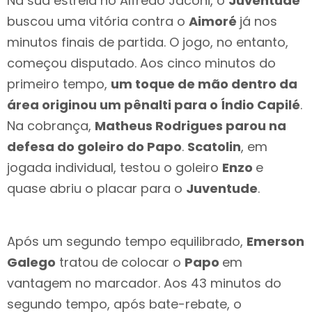
Na sua estreia no Alfredo Jaconi, o
Juventude
buscou uma vitória contra o
Aimoré
já nos
minutos finais de partida. O jogo, no entanto,
começou disputado. Aos cinco minutos do
primeiro tempo,
um toque de mão dentro da
área originou um pênalti para o Índio Capilé
.
Na cobrança,
Matheus Rodrigues parou na
defesa do goleiro do Papo
.
Scatolin
, em
jogada individual, testou o goleiro
Enzo
e
quase abriu o placar para o
Juventude
.
Após um segundo tempo equilibrado,
Emerson
Galego
tratou de colocar o
Papo
em
vantagem no marcador. Aos 43 minutos do
segundo tempo, após bate-rebate, o