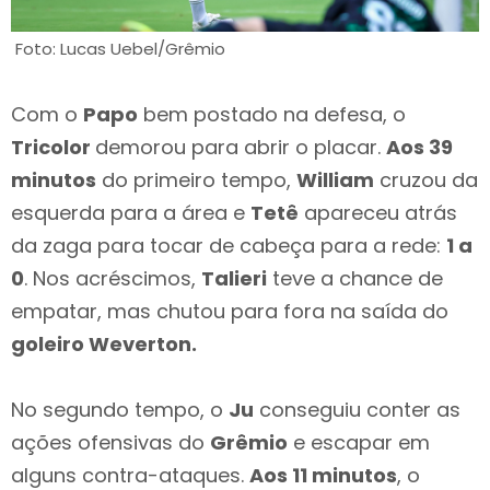
Foto: Lucas Uebel/Grêmio
Com o
Papo
bem postado na defesa, o
Tricolor
demorou para abrir o placar.
Aos 39
minutos
do primeiro tempo,
William
cruzou da
esquerda para a área e
Tetê
apareceu atrás
da zaga para tocar de cabeça para a rede:
1 a
0
. Nos acréscimos,
Talieri
teve a chance de
empatar, mas chutou para fora na saída do
goleiro Weverton.
No segundo tempo, o
Ju
conseguiu conter as
ações ofensivas do
Grêmio
e escapar em
alguns contra-ataques.
Aos 11 minutos
, o