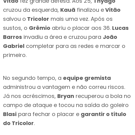
Vitão
fez grande defesa. Aos 25,
Thyago
cruzou da esquerda,
Kauã
finalizou e
Vitão
salvou o
Tricolor
mais uma vez. Após os
sustos, o
Grêmio
abriu o placar aos 36.
Lucas
Barros
invadiu a área e cruzou para
João
Gabriel
completar para as redes e marcar o
primeiro.
No segundo tempo, a
equipe gremista
administrou a vantagem e não correu riscos.
Já nos acréscimos,
Bryan
recuperou a bola no
campo de ataque e tocou na saída do goleiro
Blasi
para fechar o placar e
garantir o título
do Tricolor
.