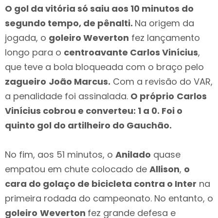
O gol da vitória só saiu aos 10 minutos do
segundo tempo, de pênalti.
Na origem da
jogada, o
goleiro Weverton
fez lançamento
longo para o
centroavante Carlos Vinícius
,
que teve a bola bloqueada com o braço pelo
zagueiro
João Marcus.
Com a revisão do VAR,
a penalidade foi assinalada.
O próprio
Carlos
Vinícius cobrou e converteu: 1 a 0. Foi o
quinto gol do artilheiro do Gauchão.
No fim, aos 51 minutos, o
Anilado
quase
empatou em chute colocado de
Allison
,
o
cara do golaço de bicicleta contra o Inter
na
primeira rodada do campeonato. No entanto, o
goleiro
Weverton
fez grande defesa e