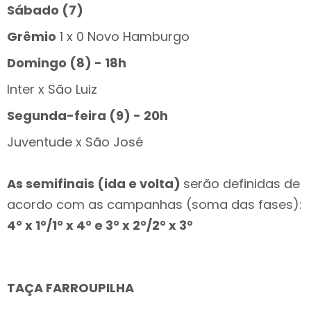
Sábado (7)
Grêmio
1 x 0 Novo Hamburgo
Domingo (8) - 18h
Inter x São Luiz
Segunda-feira (9) - 20h
Juventude x São José
As semifinais (ida e volta)
serão definidas de
acordo com as campanhas (soma das fases):
4° x 1°/1° x 4° e 3° x 2°/2° x 3°
TAÇA FARROUPILHA