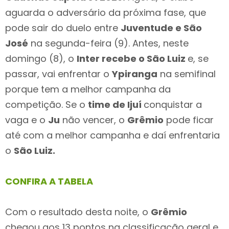
aguarda o adversário da próxima fase, que
pode sair do duelo entre
Juventude e São
José
na segunda-feira (9). Antes, neste
domingo (8), o
Inter recebe o São Luiz
e, se
passar, vai enfrentar o
Ypiranga
na semifinal
porque tem a melhor campanha da
competição. Se o
time de Ijuí
conquistar a
vaga e o
Ju
não vencer, o
Grêmio
pode ficar
até com a melhor campanha e daí enfrentaria
o
São Luiz.
CONFIRA A TABELA
Com o resultado desta noite, o
Grêmio
chegou aos 13 pontos na classificação geral e