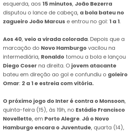
esquerda, aos
15 minutos
,
João Bezerra
disputou o lance de cabeça,
a bola bateu no
zagueiro João Marcus
e entrou no gol:
1 a 1
.
Aos 40
,
veio a virada colorada
. Depois que a
marcação do
Novo Hamburgo
vacilou na
intermediária,
Ronaldo
tomou a bola e lançou
Diego Coser
na direita. O
jovem atacante
bateu em direção ao gol e confundiu o
goleiro
Omar
:
2 a 1 e estreia com vitória.
O próximo jogo do Inter é contra o Monsoon
,
quinta-feira (15), às 19h, no
Estádio Francisco
Novelletto
, em
Porto Alegre
.
Já o Novo
Hamburgo encara o Juventude
, quarta (14),