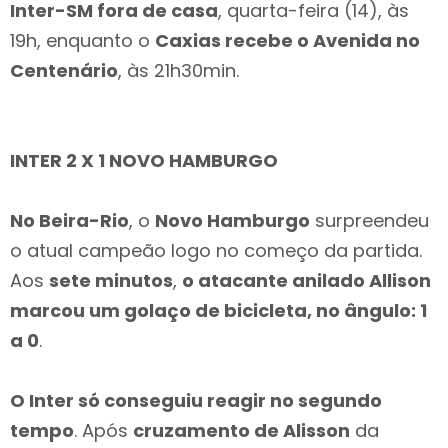
Inter-SM fora de casa
, quarta-feira (14), às
19h, enquanto o
Caxias recebe o Avenida no
Centenário
, às 21h30min.
INTER 2 X 1 NOVO HAMBURGO
No Beira-Rio
, o
Novo Hamburgo
surpreendeu
o atual campeão logo no começo da partida.
Aos
sete minutos
,
o atacante anilado Allison
marcou um golaço de bicicleta, no ângulo: 1
a 0
.
O Inter só conseguiu reagir no segundo
tempo
. Após
cruzamento de Alisson
da