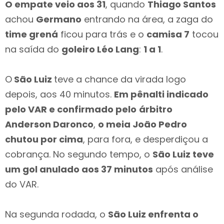
O empate veio aos 31
, quando
Thiago Santos
achou
Germano
entrando na área, a zaga do
time grená
ficou para trás e o
camisa 7
tocou
na saída do
goleiro Léo Lang
:
1 a 1
.
O
São Luiz
teve a chance da virada logo
depois, aos 40 minutos.
Em pênalti indicado
pelo VAR e confirmado pelo
árbitro
Anderson Daronco
,
o meia João Pedro
chutou por cima
, para fora, e desperdiçou a
cobrança. No segundo tempo, o
São Luiz teve
um gol anulado aos 37 minutos
após análise
do VAR.
Na segunda rodada, o
São Luiz enfrenta o