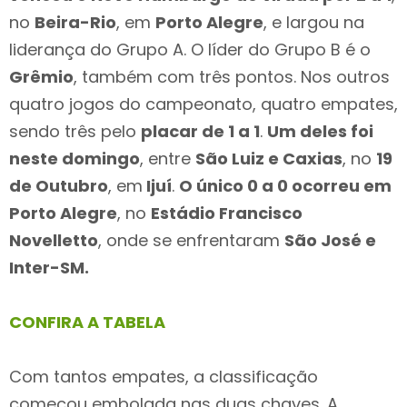
no
Beira-Rio
, em
Porto Alegre
, e largou na
liderança do Grupo A. O líder do Grupo B é o
Grêmio
, também com três pontos. Nos outros
quatro jogos do campeonato, quatro empates,
sendo três pelo
placar de 1 a 1
.
Um deles foi
neste domingo
, entre
São Luiz e Caxias
, no
19
de Outubro
, em
Ijuí
.
O único 0 a 0 ocorreu em
Porto Alegre
, no
Estádio Francisco
Novelletto
, onde se enfrentaram
São José e
Inter-SM.
CONFIRA A TABELA
Com tantos empates, a classificação
começou embolada nas duas chaves. A