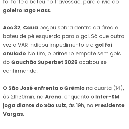
foi forte e bateu no travessão, para alívio do
goleiro Iago Hass
.
Aos 32
,
Cauã
pegou sobra dentro da área e
bateu de pé esquerdo para o gol. Só que outra
vez o VAR indicou impedimento e o
gol foi
anulado
. No fim, o primeiro empate sem gols
do
Gauchão Superbet 2026
acabou se
confirmando.
O São José enfrenta o Grêmio
na quarta (14),
às 21h30min, na
Arena
, enquanto o
Inter-SM
joga diante do São Luiz
, às 19h, no
Presidente
Vargas
.