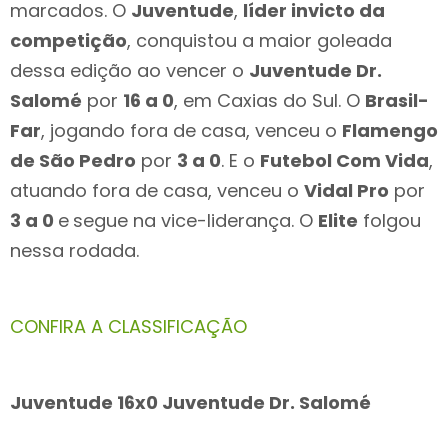
marcados. O
Juventude
,
líder invicto da
competição
, conquistou a maior goleada
dessa edição ao vencer o
Juventude Dr.
Salomé
por
16 a 0
, em Caxias do Sul. O
Brasil-
Far
, jogando fora de casa, venceu o
Flamengo
de São Pedro
por
3 a 0
. E o
Futebol Com Vida
,
atuando fora de casa, venceu o
Vidal Pro
por
3 a 0
e
segue na vice-liderança. O
Elite
folgou
nessa rodada.
CONFIRA A CLASSIFICAÇÃO
Juventude 16x0 Juventude Dr. Salomé