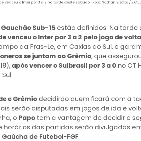
e venceu o Inter por 3 a 2 na tarde deste sábado | Foto: Nathan Bizotto / E.C.
o Gauchão Sub-15
estão definidos. Na tarde
e venceu o Inter por 3 a 2
pelo jogo de volt
mpo da Fras-Le, em Caxias do Sul, e garant
oneros se juntam ao Grêmio
, que asseguro
18),
após vencer o Sulbrasil por 3 a 0
no CT H
 Sul.
de e Grêmio
decidirão quem ficará com a t
ais serão disputadas em jogos de ida e volta
ha, o
Papo
tem a vantagem de decidir o s
e horários das partidas serão divulgadas e
 Gaúcha de Futebol-FGF
.