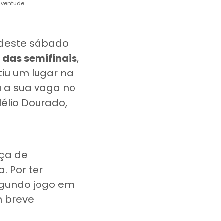
Juventude
 deste sábado
a das semifinais
,
iu um lugar na
u a sua vaga no
élio Dourado,
aça de
. Por ter
egundo jogo em
m breve