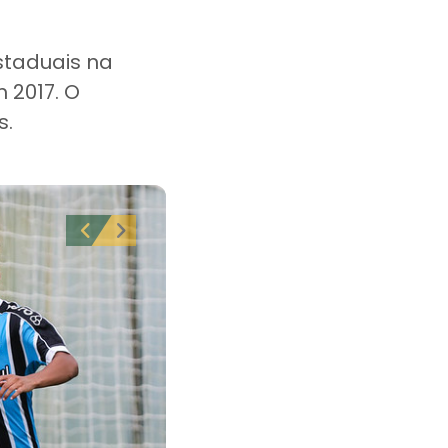
staduais na
 2017. O
s.