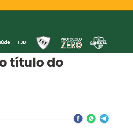
aúde
TJD
 título do