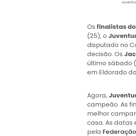
Juventud
Os
finalistas d
(25), o
Juventud
disputado no Ca
decisão. Os
Jac
último sábado (
em Eldorado do
Agora,
Juventu
campeão. As fin
melhor campan
casa. As datas 
pela
Federação