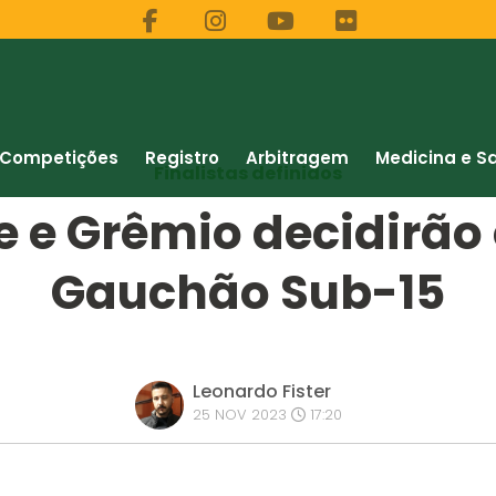
Competições
Registro
Arbitragem
Medicina e S
Finalistas definidos
 e Grêmio decidirão o
Gauchão Sub-15
Leonardo Fister
25 NOV 2023
17:20