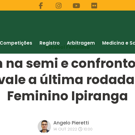
Competições
Registro
Arbitragem
Medicina e S
Futebol Feminino
na semi e confronto 
 vale a última rodad
Feminino Ipiranga
Angelo Pieretti
14 OUT 2022
10:00