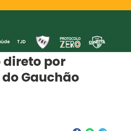
aúde
TJD
direto por
a do Gauchão