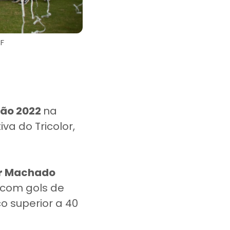
F
hão 2022
na
va do Tricolor,
er Machado
com gols de
o superior a 40