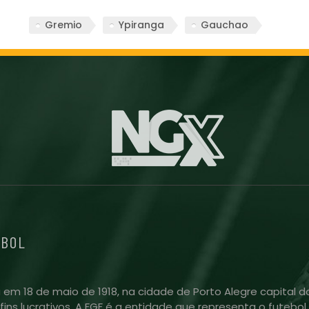
Gremio
Ypiranga
Gauchao
EBOL
 em 18 de maio de 1918, na cidade de Porto Alegre capital do
m fins lucrativos. A FGF é a entidade que representa o futeb