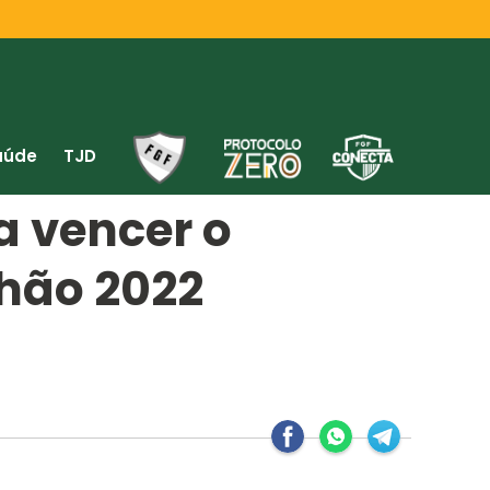
aúde
TJD
 vencer o
hão 2022