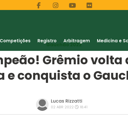
Competições
Registro
Arbitragem
Medicina e S
Gauchão 2022
peão! Grêmio volta a
a e conquista o Gauc
Lucas Rizzatti
02 ABR 2022
18:41