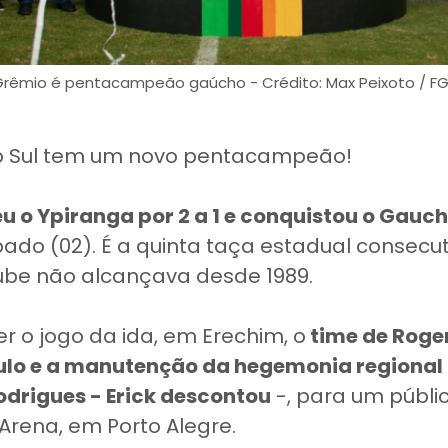
Grêmio é pentacampeão gaúcho - Crédito: Max Peixoto / FG
o Sul tem um novo pentacampeão!
u o Ypiranga por 2 a 1 e conquistou o Gauc
ado (02). É a quinta taça estadual consecuti
ube não alcançava desde 1989.
r o jogo da ida, em Erechim, o
time de Rog
tulo e a manutenção da hegemonia regional
odrigues - Erick descontou
-, para um públic
Arena, em Porto Alegre.