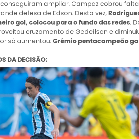
 conseguiram ampliar. Campaz cobrou falta e
grande defesa de Edson. Desta vez,
Rodrigues
eiro gol, colocou para o fundo das redes
. 
proveitou cruzamento de Gedeílson e diminui
olor só aumentou:
Grêmio pentacampeão ga
OS DA DECISÃO: