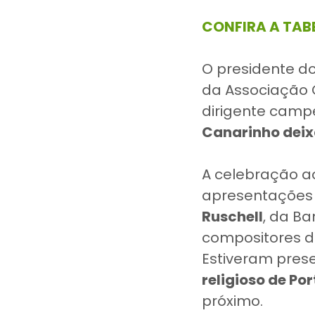
CONFIRA A TA
O presidente d
da Associação 
dirigente camp
Canarinho deix
A celebração a
apresentações
Ruschell
, da Ba
compositores d
Estiveram pres
religioso de Po
próximo.