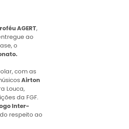
troféu AGERT
,
entregue ao
ase, o
onato.
olar, com as
músicos
Airton
ra Louca,
ções da FGF.
ogo Inter-
do respeito ao