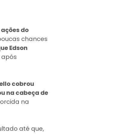
 ações do
 poucas chances
que Edson
, após
tello cobrou
ou na cabeça de
torcida na
ltado até que,