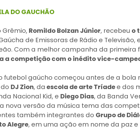
BELA DO GAUCHÃO
o Grêmio,
Romildo Bolzan Júnior
, recebeu
o 
Gaúcha de Emissoras de Rádio e Televisão, 
eão. Com a melhor campanha da primeira f
a a competição com o inédito vice-campe
o futebol gaúcho começou antes de a bola r
 do
DJ Zion
, da
escola de arte Tríade
e dos 
nda Nacional Kid, e
Diego Dias
, da Banda Ve
a nova versão da música tema das competi
entes também integrantes do
Grupo de Diál
rto Alegre
, em uma ação em nome da paz e 