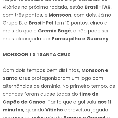
vitórias na próxima rodada, estão
Brasil-FAR
,
com três pontos, e
Monsoon
, com dois. Já no
Grupo B, o
Brasil-Pel
tem 10 pontos, cinco a
mais do que o
Grêmio Bagé
, e não pode ser
mais alcançado por
Farroupilha e Guarany
.
MONSOON 1 X 1 SANTA CRUZ
Com dois tempos bem distintos,
Monsoon e
Santa Cruz
protagonizaram um jogo com
alternâncias de domínio. No primeiro tempo, as
chances foram quase todas do
time de
Capão da Canoa
. Tanto que o gol saiu
aos 11
minutos
, quando
Vitinho
aproveitou jogada
que passou pelos pés de
Ramiro e Ganael
e