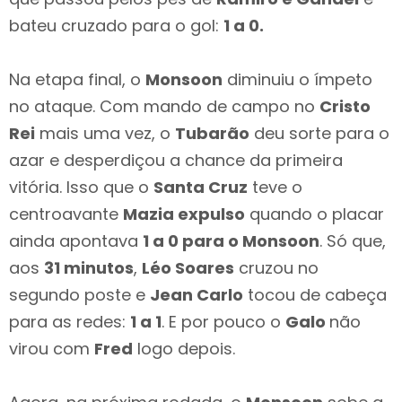
bateu cruzado para o gol:
1 a 0.
Na etapa final, o
Monsoon
diminuiu o ímpeto
no ataque. Com mando de campo no
Cristo
Rei
mais uma vez, o
Tubarão
deu sorte para o
azar e desperdiçou a chance da primeira
vitória. Isso que o
Santa Cruz
teve o
centroavante
Mazia expulso
quando o placar
ainda apontava
1 a 0 para o Monsoon
. Só que,
aos
31 minutos
,
Léo Soares
cruzou no
segundo poste e
Jean Carlo
tocou de cabeça
para as redes:
1 a 1
. E por pouco o
Galo
não
virou com
Fred
logo depois.