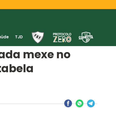
aúde
TJD
dada mexe no
tabela