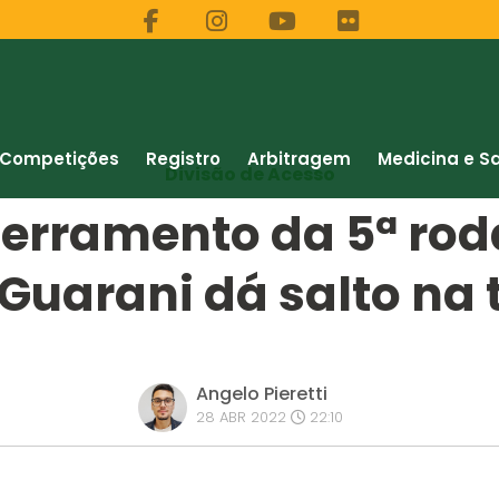
Competições
Registro
Arbitragem
Medicina e S
Divisão de Acesso
ncerramento da 5ª ro
 Guarani dá salto na 
Angelo Pieretti
28 ABR 2022
22:10