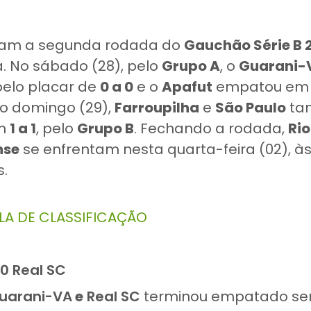
iram a segunda rodada do
Gauchão Série B 
. No sábado (28), pelo
Grupo A
, o
Guarani-
elo placar de
0 a 0
e o
Apafut
empatou e
No domingo (29),
Farroupilha
e
São Paulo
ta
em
1 a 1
, pelo
Grupo B
. Fechando a rodada,
Ri
nse
se enfrentam nesta quarta-feira (02), às
s.
LA DE CLASSIFICAÇÃO
0 Real SC
uarani-VA
e
Real SC
terminou empatado se