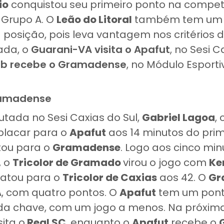
io
conquistou seu primeiro ponto na compet
 Grupo A. O
Leão do Litoral
também tem um 
a posição, pois leva vantagem nos critérios
ada, o
Guarani-VA visita o
Apafut
, no Sesi C
ub
recebe o
Gramadense
, no Módulo Esport
ramadense
utada no Sesi Caxias do Sul,
Gabriel Lagoa
,
 placar para o
Apafut
aos 14 minutos do pri
ou para o
Gramadense
. Logo aos cinco mi
, o
Tricolor de Gramado
virou o jogo com
Ker
tou para o
Tricolor de Caxias
aos 42. O
Gr
A, com quatro pontos. O
Apafut
tem um pont
 da chave, com um jogo a menos. Na próxim
sita o
Real SC
, enquanto o
Apafut
recebe o