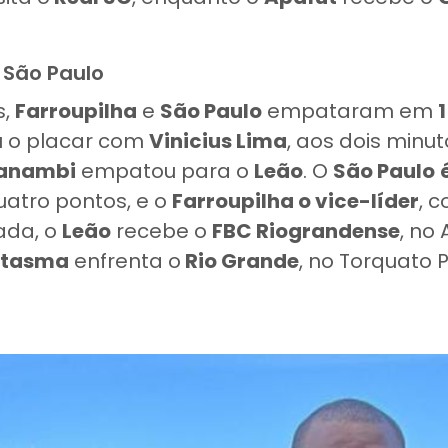
1 São Paulo
s,
Farroupilha
e
São Paulo
empataram em
1
u o placar com
Vinicius Lima
, aos dois minu
anambi
empatou para o
Leão
. O
São Paulo
uatro pontos, e o
Farroupilha o vice-líder
, 
ada, o
Leão
recebe o
FBC Riograndense
, no
ntasma
enfrenta o
Rio Grande
, no Torquato 