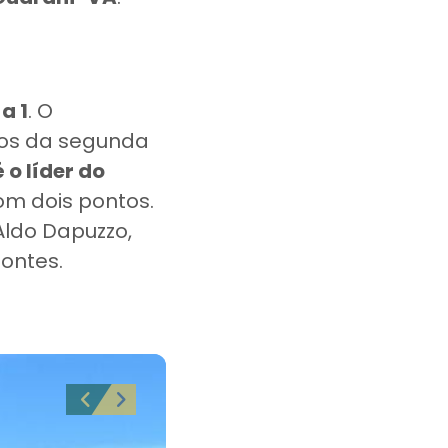
 a 1
. O
tos da segunda
é o líder do
com dois pontos.
 Aldo Dapuzzo,
Pontes.