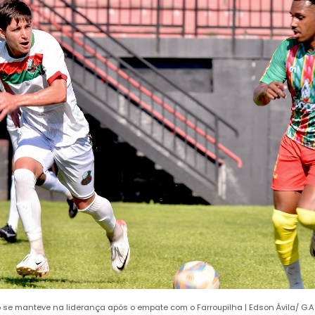
o se manteve na liderança após o empate com o Farroupilha
| Edson Ávila/ G.A