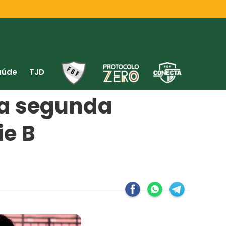
aúde
TJD
da segunda
e B