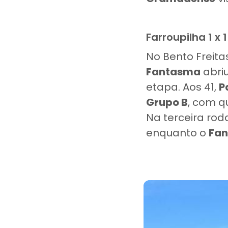
Farroupilha 1 x 
No Bento Freita
Fantasma
abri
etapa. Aos 41,
P
Grupo B
, com q
Na terceira rod
enquanto o
Fa