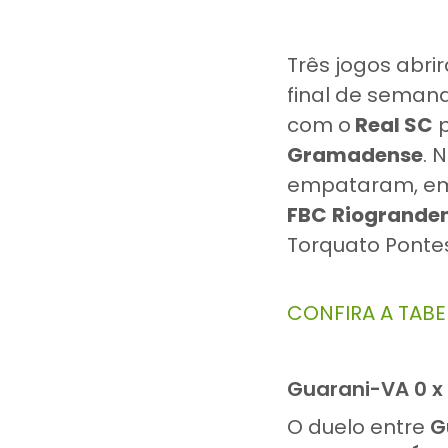
Três jogos abr
final de semana
com o
Real SC
p
Gramadense
. 
empataram, 
FBC
Riogrande
Torquato Ponte
CONFIRA A TABE
Guarani-VA 0 x 
O duelo entre
G