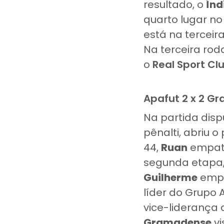
resultado, o
Índ
quarto lugar no
está na terceir
Na terceira rod
o
Real Sport Cl
Apafut 2 x 2 G
Na partida disp
pênalti, abriu o
44,
Ruan
empat
segunda etapa
Guilherme
empa
líder do Grupo 
vice-liderança
Gramadense
vi