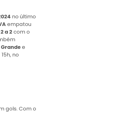
2024
no último
VA
empatou
m
2 a 2
com o
mbém
o Grande
e
 15h, no
m gols. Com o