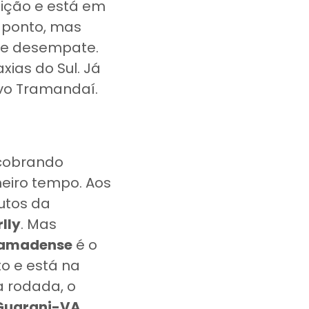
ição e está em
ponto, mas
 de desempate.
axias do Sul. Já
ivo Tramandaí.
 cobrando
meiro tempo. Aos
nutos da
lly
. Mas
amadense
é o
o e está na
a rodada, o
Guarani-VA
.