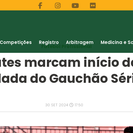
Competições
Registro
Arbitragem
Medicina e S
Futebol Profissional
tes marcam início 
dada do Gauchão Séri
30 SET 2024
17:50