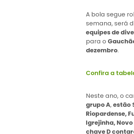
A bola segue ro
semana, será d
equipes de dive
para o
Gauchã
dezembro
.
Confira a tabe
Neste ano, o 
grupo A
,
estão
Riopardense, Fu
Igrejinha, Nov
chave D contar