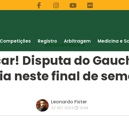
Competições
Registro
Arbitragem
Medicina e S
Gauchão Série B
ar! Disputa do Gauch
cia neste final de se
Leonardo Fister
22 SET 2023
13:34