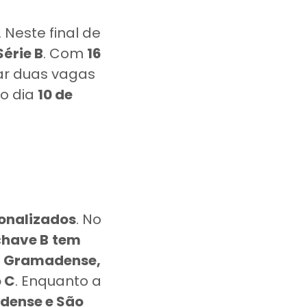
Neste final de
érie B
. Com
16
ar duas vagas
 o dia
10 de
ionalizados
. No
c
have B
tem
.
Gramadense,
 C
. Enquanto a
ndense e São