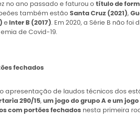
ez no ano passado e faturou o
título de for
mpeões também estão
Santa Cruz (2021)
,
Gu
8)
e
Inter B (2017)
. Em 2020, a Série B não foi
demia de Covid-19.
tões fechados
o apresentação de laudos técnicos dos est
rtaria 290/15
,
um jogo do grupo A
e um jogo
os com portões fechados
nesta primeira ro