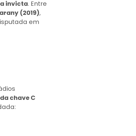
ma invicta
. Entre
arany (2019)
,
 disputada em
ádios
 da chave C
dada: