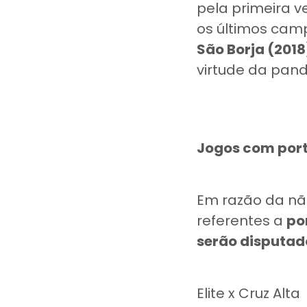
pela primeira v
os últimos ca
São Borja (201
virtude da pan
Jogos com por
Em razão da nã
referentes a
po
serão disputad
Elite x Cruz Alta