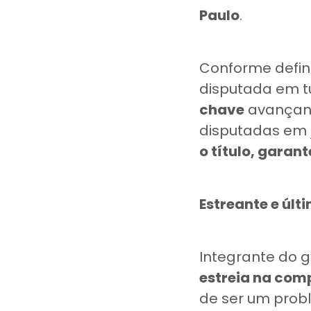
Paulo
.
Conforme defi
disputada em t
chave
avançando
disputadas em j
o título, gara
Estreante e úl
Integrante do g
estreia na com
de ser um probl