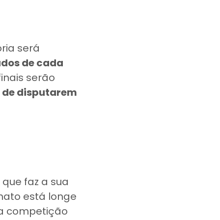
ória será
ados de cada
finais serão
m de disputarem
 que faz a sua
nato está longe
a competição