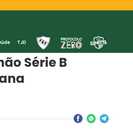
aúde
TJD
ão Série B
mana