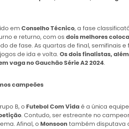
nido em
Conselho Técnico
, a fase classificat
urno e returno, com os
dois melhores coloc
 de fase. As quartas de final, semifinais e 
ogos de ida e volta.
Os dois finalistas, alé
ntem vaga no Gauchão Série A2 2024
.
timos campeões
rupo B, o
Futebol Com Vida
é a única equipe
petição
. Contudo, ser estreante no campeo
ema. Afinal, o
Monsoon
também disputava 