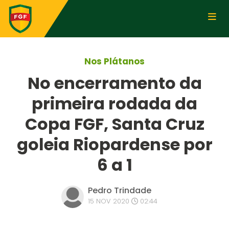
Nos Plátanos
No encerramento da
primeira rodada da
Copa FGF, Santa Cruz
goleia Riopardense por
6 a 1
Pedro Trindade
15 NOV 2020
02:44