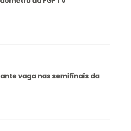
edômetro da FGF TV
rante vaga nas semifinais da