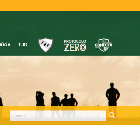
aúde
TJD