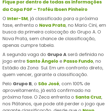
Fique por dentro de todas as informações
da Copa FGF
–
Troféu Ibsen Pinheiro
O
Inter-SM
, já classificado para a próxima
fase,
enfrenta o
Nova Prata
, no Mario Cini, em
busca da primeira colocação do Grupo A.
O
Nova Prata, sem chance de classificação,
apenas cumpre tabela.
A segunda vaga do
Grupo A
será definida no
jogo entre
Santo Ângelo
e
Passo Fundo
, no
Estádio da Zona
Sul. Em um confronto direto,
quem vencer, garante a classificação.
Pelo
Grupo B
, o
São José
, com 100% de
aproveitamento, já está confirmado na
próxima fase. O Zeca enfrenta o
Santa Cruz
,
nos Plátanos, que pode até perder o jogo que
garante classificação, desde que o
Novo