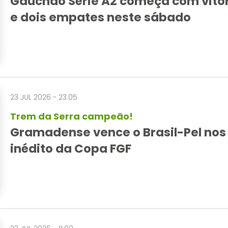
Gauchão Série A2 começa com vitór
e dois empates neste sábado
23 JUL 2026 - 23:05
Trem da Serra campeão!
Gramadense vence o Brasil-Pel nos p
inédito da Copa FGF