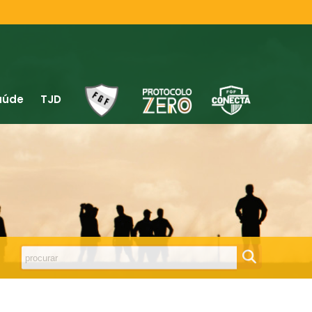
aúde
TJD