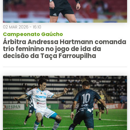
02 MAR 2026 - 16:10
Campeonato Gaúcho
Árbitra Andressa Hartmann comanda
trio feminino no jogo de ida da
decisão da Taça Farroupilha